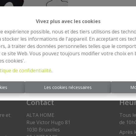
Vivez plus avec les cookies
re expérience possible, nous et des tiers utilisons des techno
À Ven
 stocker les informations de l'appareil. En acceptant ces te
tiers, à traiter des données personnelles telles que le compo
r ce site Web. Vous pouvez toujours modifier votre choix en 
es cookies'.
tique de confidentialité
.
kies
Les cookies nécessaires
Mo
Contact
Heur
re et
ALTA HOME
Tous le
Rue Victor Hugo 81
de 10h
1030 Bruxelles
Après l