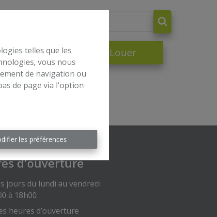
logies telles que les
dre
À Louer
chnologies, vous nous
rtement de navigation ou
bas de page via l'option
difier les préférences
es d'ouverture
s jours du lundi au vendredi
00 à 18h00
es heures d’ouverture