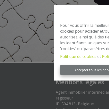
Pour vous offrir la meilleu
cookies pour accéder et/ou
autorisez, ainsi qu'à des 
les identifiants uniques su
'cookies' ou 'paramètres d
Politique de cookies
et
Poli
Accepter tous les coo
Mentions légales
Agent immobilier intermédiai
régisseur
IPI 504.813- Belgique