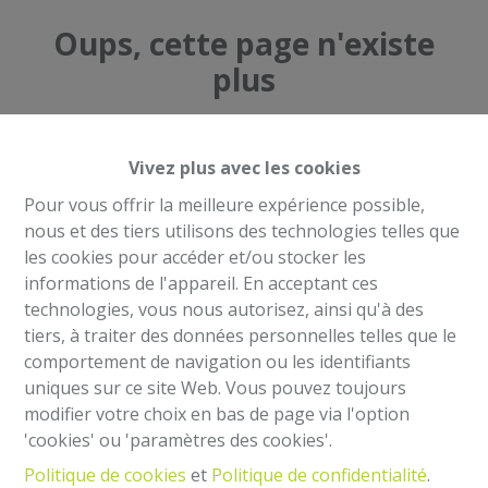
Oups, cette page n'existe
plus
Vivez plus avec les cookies
Pour vous offrir la meilleure expérience possible,
À Vendre
À Louer
nous et des tiers utilisons des technologies telles que
les cookies pour accéder et/ou stocker les
informations de l'appareil. En acceptant ces
technologies, vous nous autorisez, ainsi qu'à des
tiers, à traiter des données personnelles telles que le
comportement de navigation ou les identifiants
Mentions légales
uniques sur ce site Web. Vous pouvez toujours
Agent immobilier intermédiaire et régisseur
modifier votre choix en bas de page via l'option
IPI 504.813- Belgique
'cookies' ou 'paramètres des cookies'.
Institut professionnel des agents immobiliers, rue
Politique de cookies
et
Politique de confidentialité
.