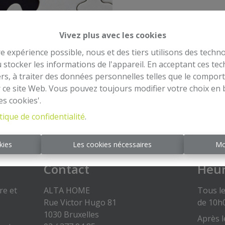
Vivez plus avec les cookies
re expérience possible, nous et des tiers utilisons des techno
À Ven
 stocker les informations de l'appareil. En acceptant ces te
tiers, à traiter des données personnelles telles que le compo
r ce site Web. Vous pouvez toujours modifier votre choix en 
es cookies'.
tique de confidentialité
.
kies
Les cookies nécessaires
Mo
Contact
Heur
re et
ALTA HOME
Tous le
Rue Victor Hugo 81
de 10h
1030 Bruxelles
Après l