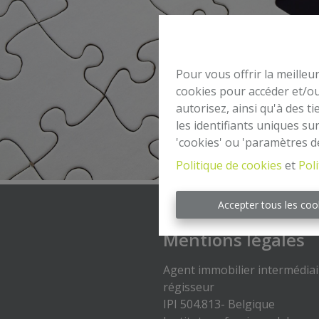
Pour vous offrir la meilleu
cookies pour accéder et/ou
autorisez, ainsi qu'à des 
les identifiants uniques su
'cookies' ou 'paramètres d
Politique de cookies
et
Poli
Accepter tous les coo
Mentions légales
Agent immobilier intermédiai
régisseur
IPI 504.813- Belgique