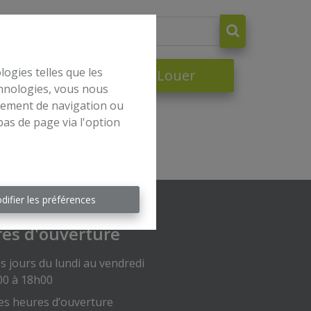
logies telles que les
dre
À Louer
chnologies, vous nous
rtement de navigation ou
bas de page via l'option
difier les préférences
es d'ouverture
s jours du lundi au vendredi
00 à 18h00
es heures d’ouverture